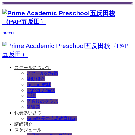
menu
スクールについて
スクールの特徴
活動紹介
Tip Top 教材
School Videos
月謝
卒業後のクラス
体験談
代表あいさつ
kana校長の英語教育Blog
講師紹介
スケジュール