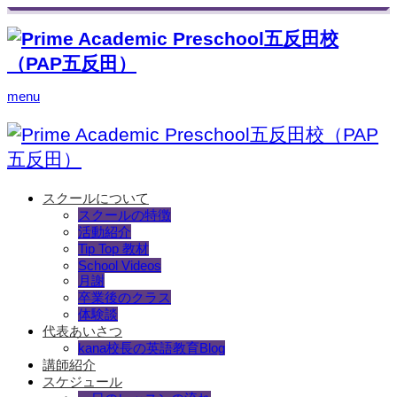
menu
スクールについて
スクールの特徴
活動紹介
Tip Top 教材
School Videos
月謝
卒業後のクラス
体験談
代表あいさつ
kana校長の英語教育Blog
講師紹介
スケジュール