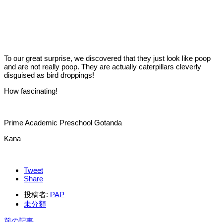
To our great surprise, we discovered that they just look like poop
and are not really poop. They are actually caterpillars cleverly
disguised as bird droppings!
How fascinating!
Prime Academic Preschool Gotanda
Kana
Tweet
Share
投稿者:
PAP
未分類
前の記事