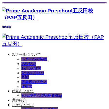
menu
スクールについて
スクールの特徴
活動紹介
Tip Top 教材
School Videos
月謝
卒業後のクラス
体験談
代表あいさつ
kana校長の英語教育Blog
講師紹介
スケジュール