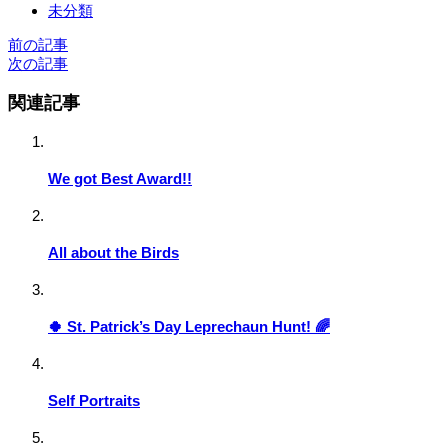
未分類
前の記事
次の記事
関連記事
We got Best Award!!
All about the Birds
🍀 St. Patrick’s Day Leprechaun Hunt! 🌈
Self Portraits