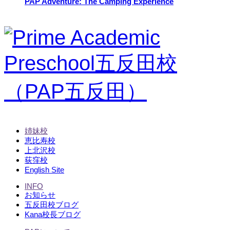
PAP Adventure: The Camping Experience
姉妹校
恵比寿校
上北沢校
荻窪校
English Site
INFO
お知らせ
五反田校ブログ
Kana校長ブログ