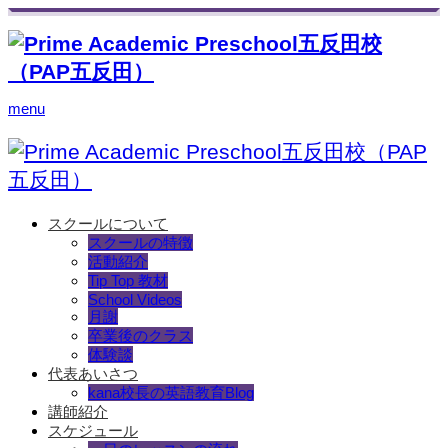
menu
スクールについて
スクールの特徴
活動紹介
Tip Top 教材
School Videos
月謝
卒業後のクラス
体験談
代表あいさつ
kana校長の英語教育Blog
講師紹介
スケジュール