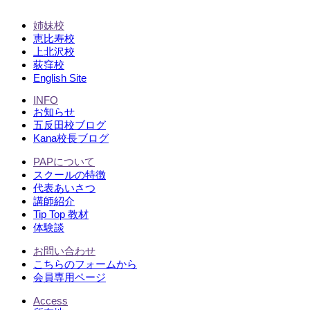
姉妹校
恵比寿校
上北沢校
荻窪校
English Site
INFO
お知らせ
五反田校ブログ
Kana校長ブログ
PAPについて
スクールの特徴
代表あいさつ
講師紹介
Tip Top 教材
体験談
お問い合わせ
こちらのフォームから
会員専用ページ
Access