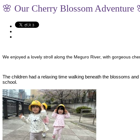
🌸 Our Cherry Blossom Adventure 
We enjoyed a lovely stroll along the Meguro River, with gorgeous cher
The children had a relaxing time walking beneath the blossoms and a
school.