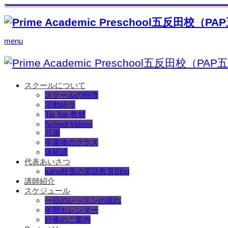
menu
スクールについて
スクールの特徴
活動紹介
Tip Top 教材
School Videos
月謝
卒業後のクラス
体験談
代表あいさつ
kana校長の英語教育Blog
講師紹介
スケジュール
一日のレッスンの流れ
年間カレンダー
行事のご案内