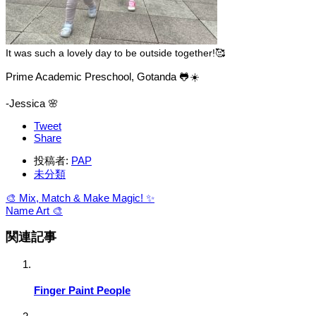
It was such a lovely day to be outside together!🥰
Prime Academic Preschool, Gotanda 🐸☀️
-Jessica 🌸
Tweet
Share
投稿者:
PAP
未分類
🎨 Mix, Match & Make Magic! ✨
Name Art 🎨
関連記事
Finger Paint People