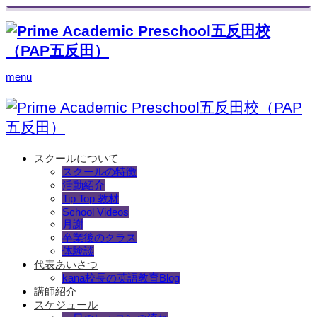
menu
スクールについて
スクールの特徴
活動紹介
Tip Top 教材
School Videos
月謝
卒業後のクラス
体験談
代表あいさつ
kana校長の英語教育Blog
講師紹介
スケジュール