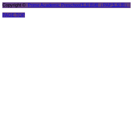
Copyright ©
Prime Academic Preschool五反田校（PAP五反田）
PAGE TOP