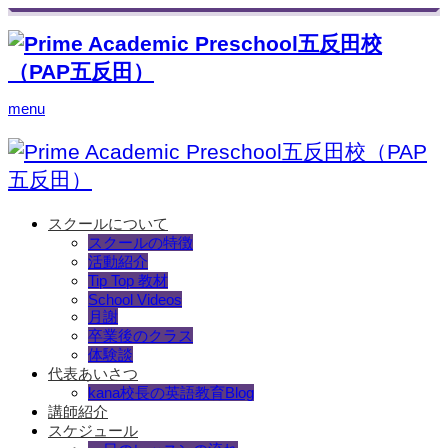
menu
スクールについて
スクールの特徴
活動紹介
Tip Top 教材
School Videos
月謝
卒業後のクラス
体験談
代表あいさつ
kana校長の英語教育Blog
講師紹介
スケジュール