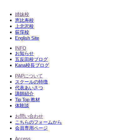
姉妹校
恵比寿校
上北沢校
荻窪校
English Site
INFO
お知らせ
五反田校ブログ
Kana校長ブログ
PAPについて
スクールの特徴
代表あいさつ
講師紹介
Tip Top 教材
体験談
お問い合わせ
こちらのフォームから
会員専用ページ
Access