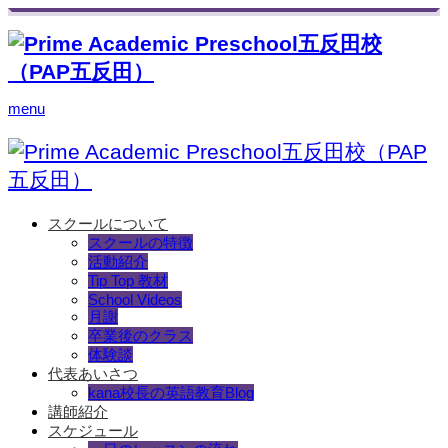
menu
スクールについて
スクールの特徴
活動紹介
Tip Top 教材
School Videos
月謝
卒業後のクラス
体験談
代表あいさつ
kana校長の英語教育Blog
講師紹介
スケジュール